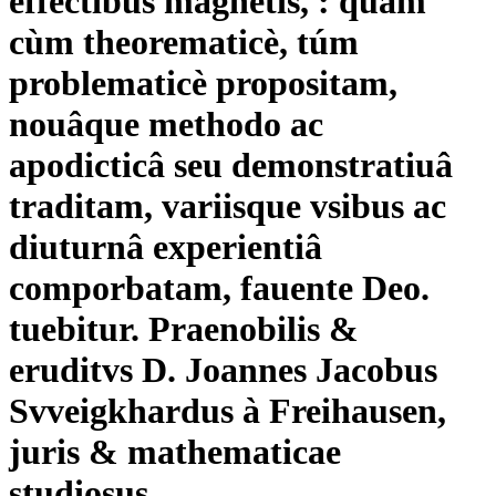
effectibus magnetis, : quam
cùm theorematicè, túm
problematicè propositam,
nouâque methodo ac
apodicticâ seu demonstratiuâ
traditam, variisque vsibus ac
diuturnâ experientiâ
comporbatam, fauente Deo.
tuebitur. Praenobilis &
eruditvs D. Joannes Jacobus
Svveigkhardus à Freihausen,
juris & mathematicae
studiosus