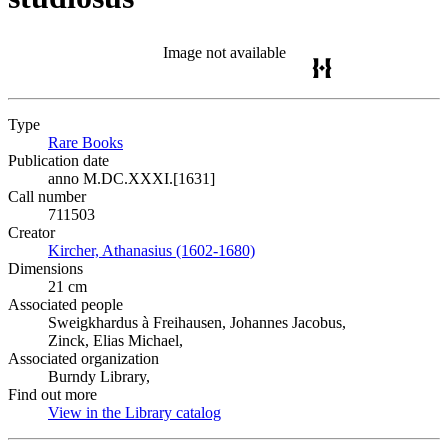
Image not available
Type
Rare Books
(Opens in new tab)
Publication date
anno M.DC.XXXI.[1631]
Call number
711503
Creator
Kircher, Athanasius (1602-1680)
(Opens in new tab)
Dimensions
21 cm
Associated people
Sweigkhardus à Freihausen, Johannes Jacobus,
Zinck, Elias Michael,
Associated organization
Burndy Library,
Find out more
View in the Library catalog
(Opens in new tab)