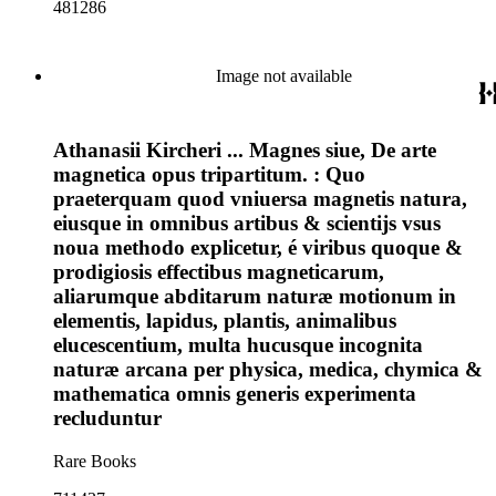
481286
Image not available
Athanasii Kircheri ... Magnes siue, De arte
magnetica opus tripartitum. : Quo
praeterquam quod vniuersa magnetis natura,
eiusque in omnibus artibus & scientijs vsus
noua methodo explicetur, é viribus quoque &
prodigiosis effectibus magneticarum,
aliarumque abditarum naturæ motionum in
elementis, lapidus, plantis, animalibus
elucescentium, multa hucusque incognita
naturæ arcana per physica, medica, chymica &
mathematica omnis generis experimenta
recluduntur
Rare Books