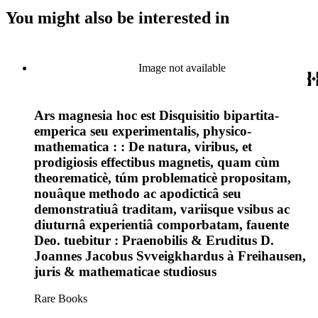
You might also be interested in
Image not available
Ars magnesia hoc est Disquisitio bipartita-
emperica seu experimentalis, physico-
mathematica : : De natura, viribus, et
prodigiosis effectibus magnetis, quam cùm
theorematicè, túm problematicè propositam,
nouâque methodo ac apodicticâ seu
demonstratiuâ traditam, variisque vsibus ac
diuturnâ experientiâ comporbatam, fauente
Deo. tuebitur : Praenobilis & Eruditus D.
Joannes Jacobus Svveigkhardus à Freihausen,
juris & mathematicae studiosus
Rare Books