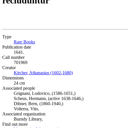
recluduntur
Type
Rare Books
(Opens in new tab)
Publication date
1641.
Call number
701969
Creator
Kircher, Athanasius (1602-1680)
(Opens in new tab)
Dimensions
24 cm
Associated people
Grignani, Lodovico, (1586-1651,)
Scheus, Hermann, (active 1638-1646,)
Dibner, Bern, (1860-1940,)
Volterra, Vito,
Associated organization
Burndy Library,
Find out more