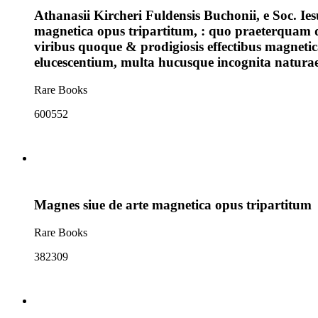
Athanasii Kircheri Fuldensis Buchonii, e Soc. I
magnetica opus tripartitum, : quo praeterquam q
viribus quoque & prodigiosis effectibus magneti
elucescentium, multa hucusque incognita natura
Rare Books
600552
Magnes siue de arte magnetica opus tripartitum
Rare Books
382309