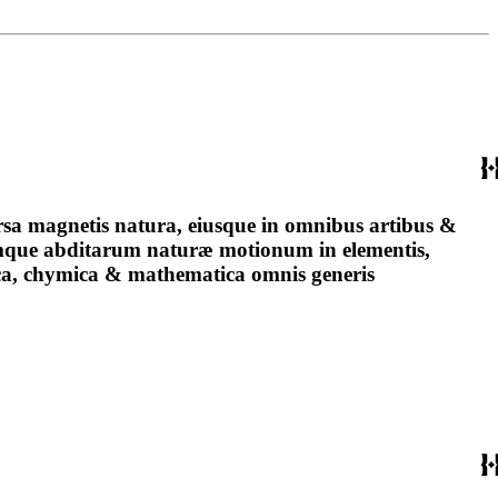
rsa magnetis natura, eiusque in omnibus artibus &
rumque abditarum naturæ motionum in elementis,
ica, chymica & mathematica omnis generis