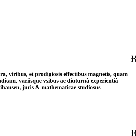
a, viribus, et prodigiosis effectibus magnetis, quam
itam, variisque vsibus ac diuturnâ experientiâ
ihausen, juris & mathematicae studiosus