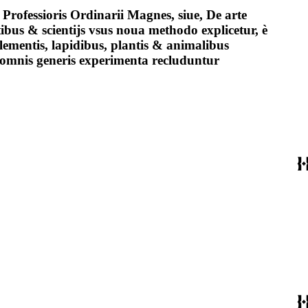
rofessioris Ordinarii Magnes, siue, De arte
bus & scientijs vsus noua methodo explicetur, è
ementis, lapidibus, plantis & animalibus
omnis generis experimenta recluduntur