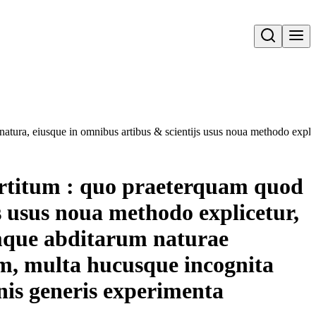
Open search
s natura, eiusque in omnibus artibus & scientijs usus noua methodo exp
partitum : quo praeterquam quod
s usus noua methodo explicetur,
umque abditarum naturae
um, multa hucusque incognita
is generis experimenta