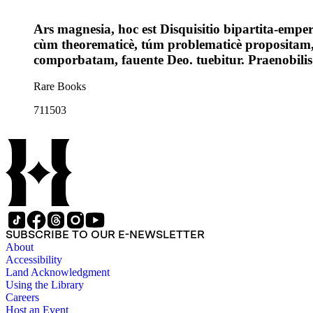
Ars magnesia, hoc est Disquisitio bipartita-emper
cùm theorematicè, túm problematicè propositam,
comporbatam, fauente Deo. tuebitur. Praenobili
Rare Books
711503
SUBSCRIBE TO OUR E-NEWSLETTER
About
Accessibility
Land Acknowledgment
Using the Library
Careers
Host an Event