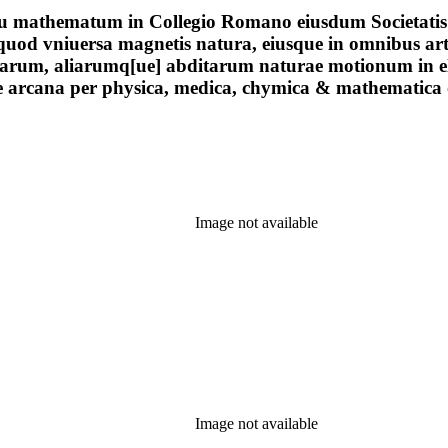
esu mathematum in Collegio Romano eiusdum Societatis P
uod vniuersa magnetis natura, eiusque in omnibus arti
carum, aliarumq[ue] abditarum naturae motionum in el
e arcana per physica, medica, chymica & mathematica 
Image not available
Image not available