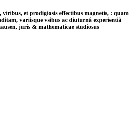
viribus, et prodigiosis effectibus magnetis, : quam
itam, variisque vsibus ac diuturnâ experientiâ
hausen, juris & mathematicae studiosus