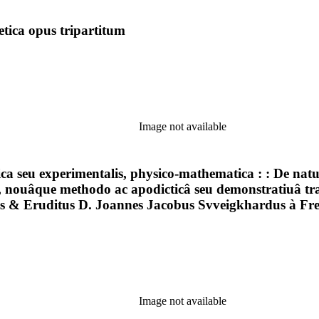
etica opus tripartitum
Image not available
ca seu experimentalis, physico-mathematica : : De natur
 nouâque methodo ac apodicticâ seu demonstratiuâ trad
is & Eruditus D. Joannes Jacobus Svveigkhardus à Fre
Image not available