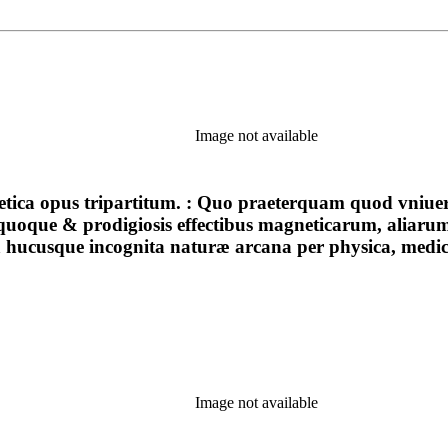
Image not available
netica opus tripartitum. : Quo praeterquam quod vniue
us quoque & prodigiosis effectibus magneticarum, alia
lta hucusque incognita naturæ arcana per physica, med
Image not available