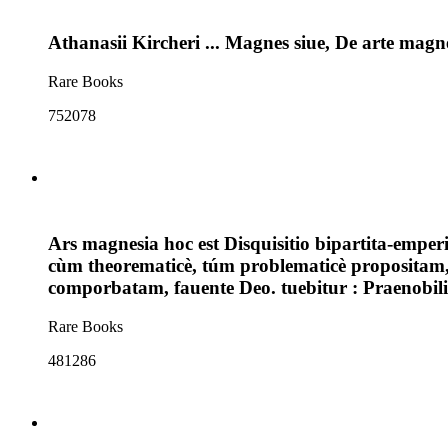
Athanasii Kircheri ... Magnes siue, De arte magn
Rare Books
752078
Ars magnesia hoc est Disquisitio bipartita-emperi
cùm theorematicè, túm problematicè propositam,
comporbatam, fauente Deo. tuebitur : Praenobil
Rare Books
481286