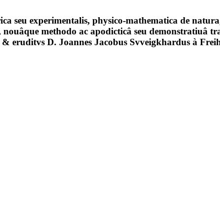
ica seu experimentalis, physico-mathematica de natura, 
 nouâque methodo ac apodicticâ seu demonstratiuâ trad
s & eruditvs D. Joannes Jacobus Svveigkhardus à Frei