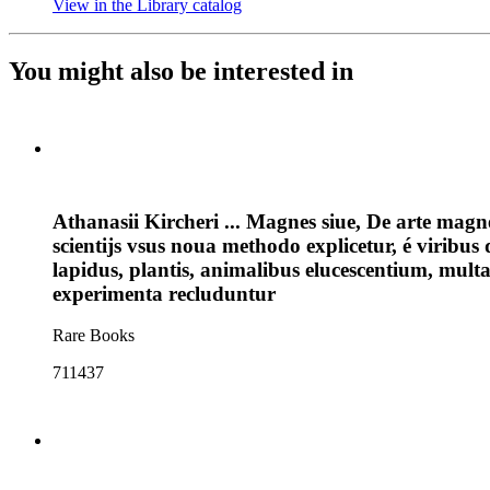
View in the Library catalog
(Opens in new tab)
You might also be interested in
Athanasii Kircheri ... Magnes siue, De arte mag
scientijs vsus noua methodo explicetur, é virib
lapidus, plantis, animalibus elucescentium, mu
experimenta recluduntur
Rare Books
711437