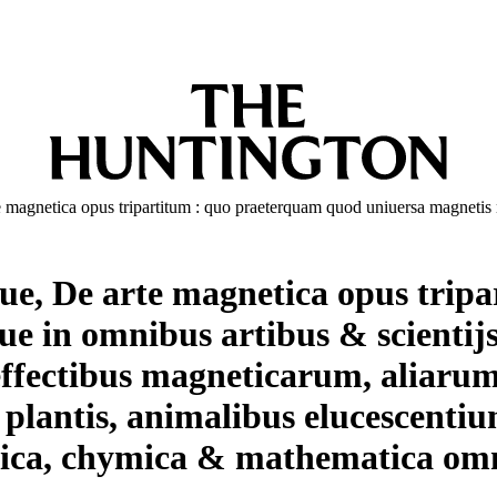
te magnetica opus tripartitum : quo praeterquam quod uniuersa magneti
siue, De arte magnetica opus tri
ue in omnibus artibus & scientij
 effectibus magneticarum, aliar
 plantis, animalibus elucescenti
dica, chymica & mathematica omn