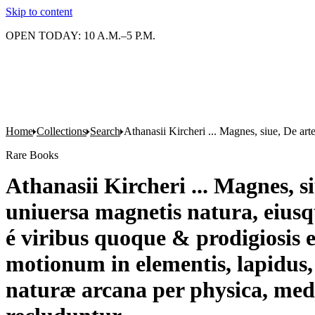
Skip to content
OPEN TODAY: 10 A.M.–5 P.M.
Home
Collections
Search
Athanasii Kircheri ... Magnes, siue, De ar
Rare Books
Athanasii Kircheri ... Magnes, 
uniuersa magnetis natura, eiusq
é viribus quoque & prodigiosis
motionum in elementis, lapidus,
naturæ arcana per physica, me