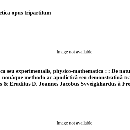
etica opus tripartitum
Image not available
ca seu experimentalis, physico-mathematica : : De natur
 nouâque methodo ac apodicticâ seu demonstratiuâ trad
is & Eruditus D. Joannes Jacobus Svveigkhardus à Fre
Image not available