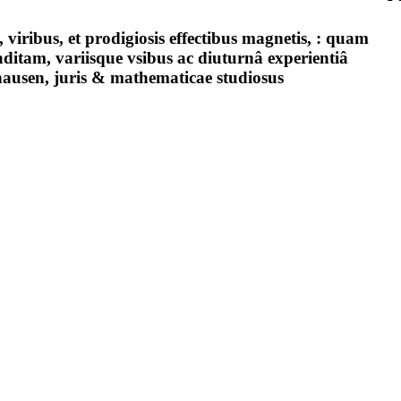
viribus, et prodigiosis effectibus magnetis, : quam
itam, variisque vsibus ac diuturnâ experientiâ
hausen, juris & mathematicae studiosus