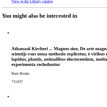
View in the Library catalog
(Opens in new tab)
You might also be interested in
Athanasii Kircheri ... Magnes siue, De arte mag
scientijs vsus noua methodo explicetur, é virib
lapidus, plantis, animalibus elucescentium, mu
experimenta recluduntur
Rare Books
711437