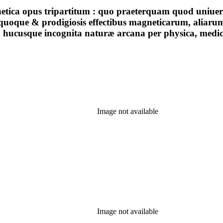
gnetica opus tripartitum : quo praeterquam quod uniue
us quoque & prodigiosis effectibus magneticarum, alia
lta hucusque incognita naturæ arcana per physica, med
Image not available
Image not available