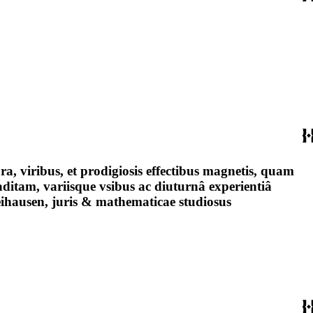
a, viribus, et prodigiosis effectibus magnetis, quam
itam, variisque vsibus ac diuturnâ experientiâ
ihausen, juris & mathematicae studiosus