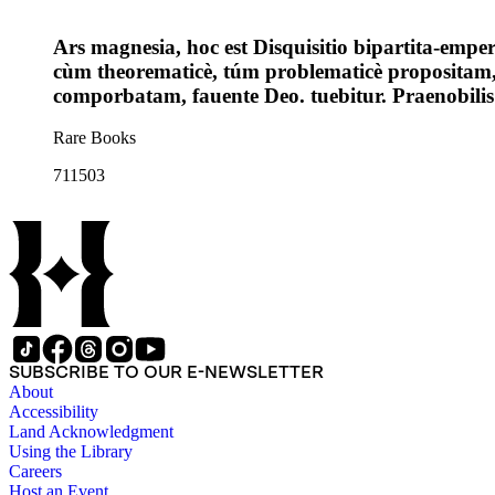
Ars magnesia, hoc est Disquisitio bipartita-emper
cùm theorematicè, túm problematicè propositam,
comporbatam, fauente Deo. tuebitur. Praenobili
Rare Books
711503
SUBSCRIBE TO OUR E-NEWSLETTER
About
Accessibility
Land Acknowledgment
Using the Library
Careers
Host an Event