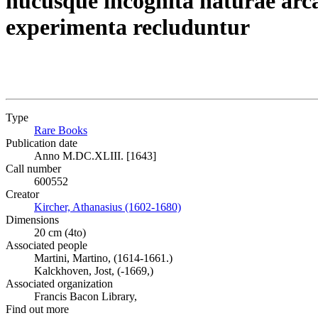
hucusque incognita naturae arc
experimenta recluduntur
Type
Rare Books
(Opens in new tab)
Publication date
Anno M.DC.XLIII. [1643]
Call number
600552
Creator
Kircher, Athanasius (1602-1680)
(Opens in new tab)
Dimensions
20 cm (4to)
Associated people
Martini, Martino, (1614-1661.)
Kalckhoven, Jost, (-1669,)
Associated organization
Francis Bacon Library,
Find out more