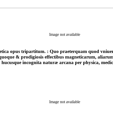
Image not available
netica opus tripartitum. : Quo praeterquam quod vniue
us quoque & prodigiosis effectibus magneticarum, alia
lta hucusque incognita naturæ arcana per physica, med
Image not available