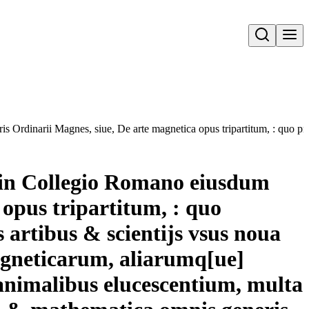
Open search
s Ordinarii Magnes, siue, De arte magnetica opus tripartitum, : quo p
 in Collegio Romano eiusdum
 opus tripartitum, : quo
artibus & scientijs vsus noua
magneticarum, aliarumq[ue]
animalibus elucescentium, multa