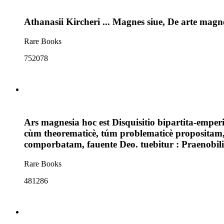
Athanasii Kircheri ... Magnes siue, De arte magn
Rare Books
752078
Ars magnesia hoc est Disquisitio bipartita-emperi
cùm theorematicè, túm problematicè propositam,
comporbatam, fauente Deo. tuebitur : Praenobil
Rare Books
481286