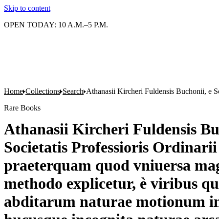
Skip to content
OPEN TODAY: 10 A.M.–5 P.M.
Home
Collections
Search
Athanasii Kircheri Fuldensis Buchonii, e S
Rare Books
Athanasii Kircheri Fuldensis B
Societatis Professioris Ordinari
praeterquam quod vniuersa magn
methodo explicetur, è viribus q
abditarum naturae motionum in 