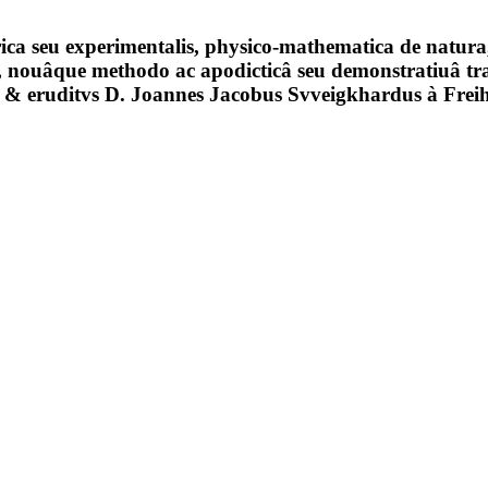
ica seu experimentalis, physico-mathematica de natura, 
 nouâque methodo ac apodicticâ seu demonstratiuâ trad
s & eruditvs D. Joannes Jacobus Svveigkhardus à Frei