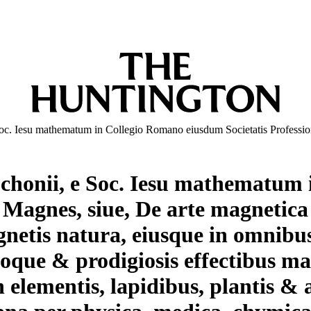
oc. Iesu mathematum in Collegio Romano eiusdum Societatis Professiori
uchonii, e Soc. Iesu mathematum
i Magnes, siue, De arte magnetica
etis natura, eiusque in omnibus 
uoque & prodigiosis effectibus 
elementis, lapidibus, plantis & 