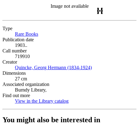
Image not available
Type
Rare Books
(Opens in new tab)
Publication date
1903..
Call number
719910
Creator
Quincke, Georg Hermann (1834-1924)
(Opens in new tab)
Dimensions
27 cm
Associated organization
Burndy Library,
Find out more
View in the Library catalog
(Opens in new tab)
You might also be interested in