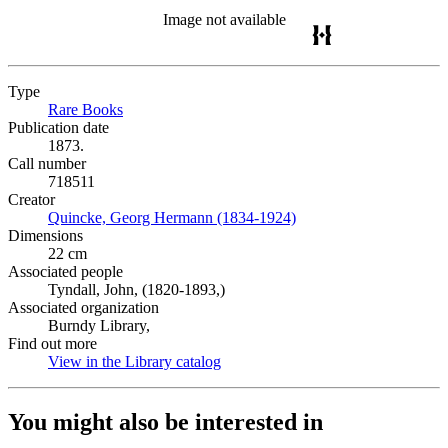
Image not available
Type
Rare Books
(Opens in new tab)
Publication date
1873.
Call number
718511
Creator
Quincke, Georg Hermann (1834-1924)
(Opens in new tab)
Dimensions
22 cm
Associated people
Tyndall, John, (1820-1893,)
Associated organization
Burndy Library,
Find out more
View in the Library catalog
(Opens in new tab)
You might also be interested in