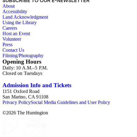
SUBSCRIBE TO OUR E-NEWSLETTER
About
Accessibility
Land Acknowledgment
Using the Library
Careers
Host an Event
Volunteer
Press
Contact Us
Filming/Photography
Opening Hours
Daily: 10 A.M.–5 P.M.
Closed on Tuesdays
Admission Info and Tickets
1151 Oxford Road
San Marino, CA 91108
Privacy Policy
Social Media Guidelines and User Policy
©
2026
The Huntington