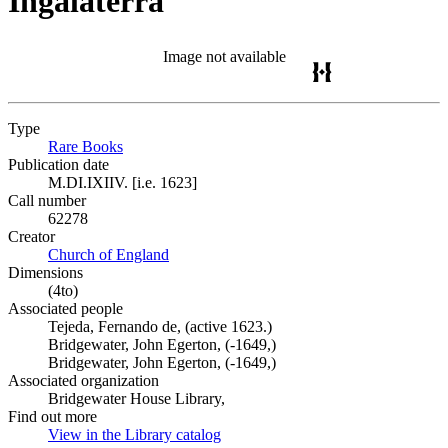
Ingalaterra
Image not available
Type
Rare Books
(Opens in new tab)
Publication date
M.DI.IXIIV. [i.e. 1623]
Call number
62278
Creator
Church of England
(Opens in new tab)
Dimensions
(4to)
Associated people
Tejeda, Fernando de, (active 1623.)
Bridgewater, John Egerton, (-1649,)
Bridgewater, John Egerton, (-1649,)
Associated organization
Bridgewater House Library,
Find out more
View in the Library catalog
(Opens in new tab)