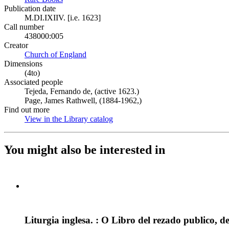
Publication date
M.DI.IXIIV. [i.e. 1623]
Call number
438000:005
Creator
Church of England
(Opens in new tab)
Dimensions
(4to)
Associated people
Tejeda, Fernando de, (active 1623.)
Page, James Rathwell, (1884-1962,)
Find out more
View in the Library catalog
(Opens in new tab)
You might also be interested in
Liturgia inglesa. : O Libro del rezado publico, d