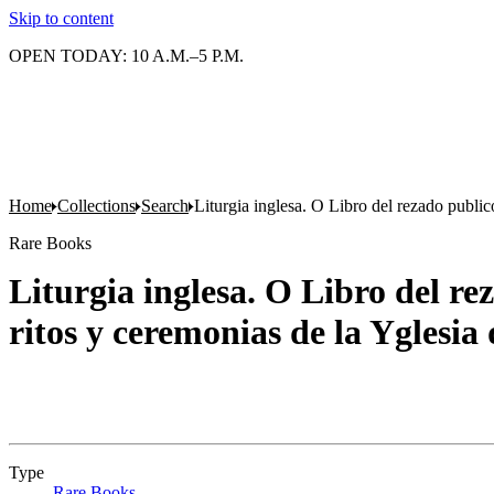
Skip to content
OPEN TODAY: 10 A.M.–5 P.M.
Home
Collections
Search
Liturgia inglesa. O Libro del rezado publico
Rare Books
Liturgia inglesa. O Libro del re
ritos y ceremonias de la Yglesia
Type
Rare Books
(Opens in new tab)