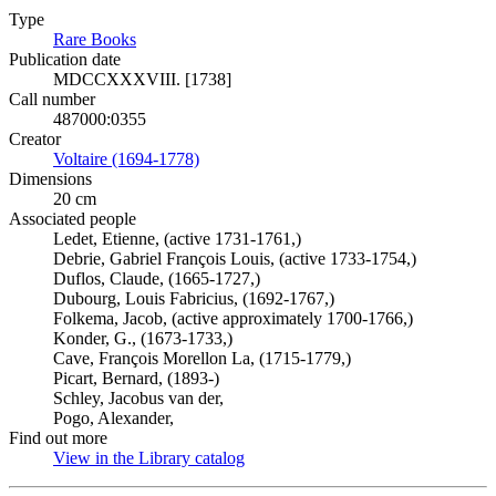
Type
Rare Books
(Opens in new tab)
Publication date
MDCCXXXVIII. [1738]
Call number
487000:0355
Creator
Voltaire (1694-1778)
(Opens in new tab)
Dimensions
20 cm
Associated people
Ledet, Etienne, (active 1731-1761,)
Debrie, Gabriel François Louis, (active 1733-1754,)
Duflos, Claude, (1665-1727,)
Dubourg, Louis Fabricius, (1692-1767,)
Folkema, Jacob, (active approximately 1700-1766,)
Konder, G., (1673-1733,)
Cave, François Morellon La, (1715-1779,)
Picart, Bernard, (1893-)
Schley, Jacobus van der,
Pogo, Alexander,
Find out more
View in the Library catalog
(Opens in new tab)