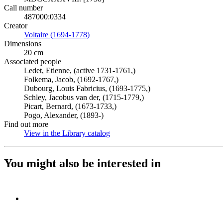
Call number
487000:0334
Creator
Voltaire (1694-1778)
(Opens in new tab)
Dimensions
20 cm
Associated people
Ledet, Etienne, (active 1731-1761,)
Folkema, Jacob, (1692-1767,)
Dubourg, Louis Fabricius, (1693-1775,)
Schley, Jacobus van der, (1715-1779,)
Picart, Bernard, (1673-1733,)
Pogo, Alexander, (1893-)
Find out more
View in the Library catalog
(Opens in new tab)
You might also be interested in