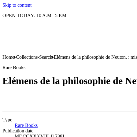
Skip to content
OPEN TODAY: 10 A.M.–5 P.M.
Home
Collections
Search
Elémens de la philosophie de Neuton, : mis
Rare Books
Elémens de la philosophie de Neu
Type
Rare Books
(Opens in new tab)
Publication date
MDCCXXXVIII. [1738]