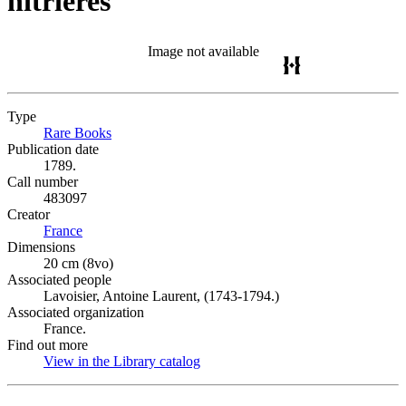
nitrières
Image not available
Type
Rare Books
(Opens in new tab)
Publication date
1789.
Call number
483097
Creator
France
(Opens in new tab)
Dimensions
20 cm (8vo)
Associated people
Lavoisier, Antoine Laurent, (1743-1794.)
Associated organization
France.
Find out more
View in the Library catalog
(Opens in new tab)