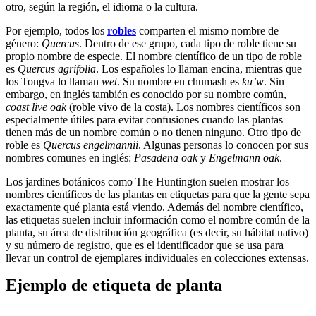
otro, según la región, el idioma o la cultura.
Por ejemplo, todos los
robles
comparten el mismo nombre de
género:
Quercus
. Dentro de ese grupo, cada tipo de roble tiene su
propio nombre de especie. El nombre científico de un tipo de roble
es
Quercus agrifolia
. Los españoles lo llaman encina, mientras que
los Tongva lo llaman
wet
. Su nombre en chumash es
ku’w
. Sin
embargo, en inglés también es conocido por su nombre común,
coast live oak
(roble vivo de la costa). Los nombres científicos son
especialmente útiles para evitar confusiones cuando las plantas
tienen más de un nombre común o no tienen ninguno. Otro tipo de
roble es
Quercus engelmannii
. Algunas personas lo conocen por sus
nombres comunes en inglés:
Pasadena oak
y
Engelmann oak
.
Los jardines botánicos como The Huntington suelen mostrar los
nombres científicos de las plantas en etiquetas para que la gente sepa
exactamente qué planta está viendo. Además del nombre científico,
las etiquetas suelen incluir información como el nombre común de la
planta, su área de distribución geográfica (es decir, su hábitat nativo)
y su número de registro, que es el identificador que se usa para
llevar un control de ejemplares individuales en colecciones extensas.
Ejemplo de etiqueta de planta
Table of contents heading:
Nombres comunes