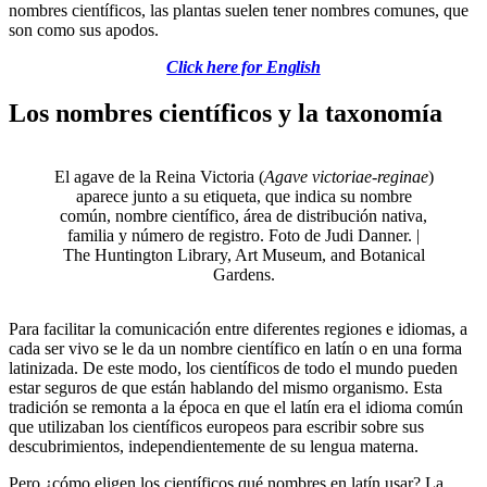
nombres científicos, las plantas suelen tener nombres comunes, que
son como sus apodos.
Click here for English
Table of contents heading:
Go to English version
Los nombres científicos y la taxonomía
Table of contents heading:
Los nombres científicos y la taxonomía
El agave de la Reina Victoria (
Agave victoriae-reginae
)
aparece junto a su etiqueta, que indica su nombre
común, nombre científico, área de distribución nativa,
familia y número de registro.
Foto de Judi Danner. |
The Huntington Library, Art Museum, and Botanical
Gardens.
Para facilitar la comunicación entre diferentes regiones e idiomas, a
cada ser vivo se le da un nombre científico en latín o en una forma
latinizada. De este modo, los científicos de todo el mundo pueden
estar seguros de que están hablando del mismo organismo. Esta
tradición se remonta a la época en que el latín era el idioma común
que utilizaban los científicos europeos para escribir sobre sus
descubrimientos, independientemente de su lengua materna.
Pero ¿cómo eligen los científicos qué nombres en latín usar? La