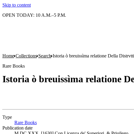
Skip to content
OPEN TODAY: 10 A.M.–5 P.M.
Home
Collections
Search
Istoria ò breuissìma relatione Della Distrvtt
Rare Books
Istoria ò breuissìma relatione De
Type
Rare Books
(Opens in new tab)
Publication date
M DC XXX. [1630] Con Licenza de' Superiori, & Priuilego.