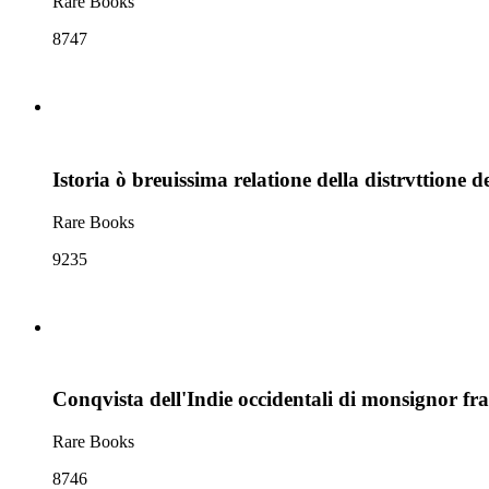
Rare Books
8747
Istoria ò breuissima relatione della distrvttione d
Rare Books
9235
Conqvista dell'Indie occidentali di monsignor fr
Rare Books
8746