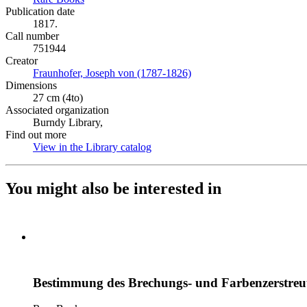
Publication date
1817.
Call number
751944
Creator
Fraunhofer, Joseph von (1787-1826)
(Opens in new tab)
Dimensions
27 cm (4to)
Associated organization
Burndy Library,
Find out more
View in the Library catalog
(Opens in new tab)
You might also be interested in
Bestimmung des Brechungs- und Farbenzerstreu