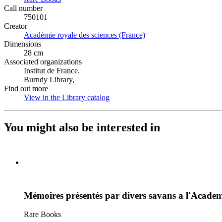
Call number
750101
Creator
Académie royale des sciences (France)
(Opens in new tab)
Dimensions
28 cm
Associated organizations
Institut de France.
Burndy Library,
Find out more
View in the Library catalog
(Opens in new tab)
You might also be interested in
Mémoires présentés par divers savans a l'Academi
Rare Books