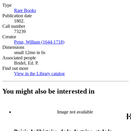
Type
Rare Books
(Opens in new tab)
Publication date
1802.
Call number
73239
Creator
Penn, William (1644-1718)
(Opens in new tab)
Dimensions
small 12mo in 6s
Associated people
Bridel, Ed. P.
Find out more
View in the Library catalog
(Opens in new tab)
You might also be interested in
Image not available