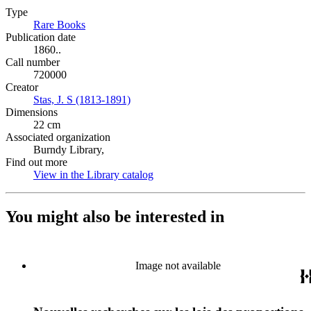
Type
Rare Books
(Opens in new tab)
Publication date
1860..
Call number
720000
Creator
Stas, J. S (1813-1891)
(Opens in new tab)
Dimensions
22 cm
Associated organization
Burndy Library,
Find out more
View in the Library catalog
(Opens in new tab)
You might also be interested in
Image not available