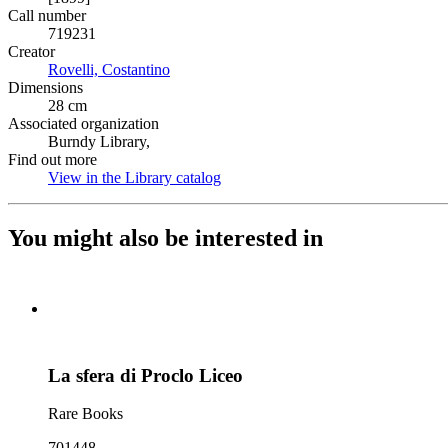
Call number
719231
Creator
Rovelli, Costantino
(Opens in new tab)
Dimensions
28 cm
Associated organization
Burndy Library,
Find out more
View in the Library catalog
(Opens in new tab)
You might also be interested in
La sfera di Proclo Liceo
Rare Books
701448