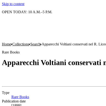
Skip to content
OPEN TODAY: 10 A.M.–5 P.M.
Home
Collections
Search
Apparecchi Voltiani conservati nel R. Lice
Rare Books
Apparecchi Voltiani conservati n
Type
Rare Books
(Opens in new tab)
Publication date
[1899]