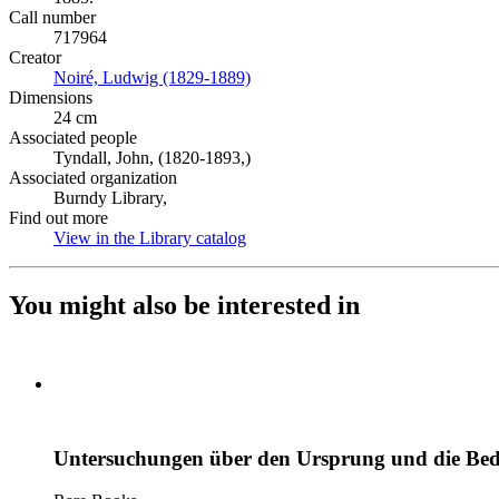
Call number
717964
Creator
Noiré, Ludwig (1829-1889)
(Opens in new tab)
Dimensions
24 cm
Associated people
Tyndall, John, (1820-1893,)
Associated organization
Burndy Library,
Find out more
View in the Library catalog
(Opens in new tab)
You might also be interested in
Untersuchungen über den Ursprung und die Bede