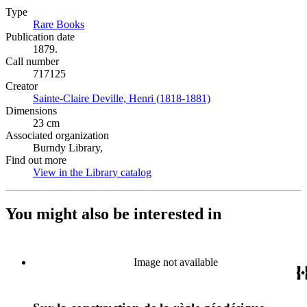
Type
Rare Books
(Opens in new tab)
Publication date
1879.
Call number
717125
Creator
Sainte-Claire Deville, Henri (1818-1881)
(Opens in new tab)
Dimensions
23 cm
Associated organization
Burndy Library,
Find out more
View in the Library catalog
(Opens in new tab)
You might also be interested in
Image not available