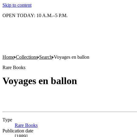
Skip to content
OPEN TODAY: 10 A.M.–5 P.M.
Home
Collections
Search
Voyages en ballon
Rare Books
Voyages en ballon
Type
Rare Books
(Opens in new tab)
Publication date
[1889]