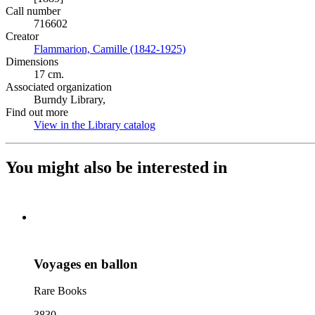
Call number
716602
Creator
Flammarion, Camille (1842-1925)
(Opens in new tab)
Dimensions
17 cm.
Associated organization
Burndy Library,
Find out more
View in the Library catalog
(Opens in new tab)
You might also be interested in
Voyages en ballon
Rare Books
3830