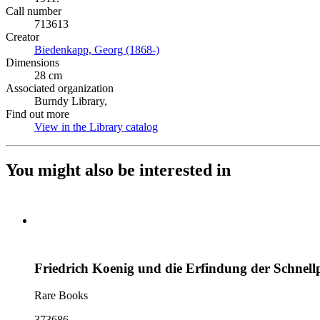
Call number
713613
Creator
Biedenkapp, Georg (1868-)
(Opens in new tab)
Dimensions
28 cm
Associated organization
Burndy Library,
Find out more
View in the Library catalog
(Opens in new tab)
You might also be interested in
Friedrich Koenig und die Erfindung der Schnell
Rare Books
373686