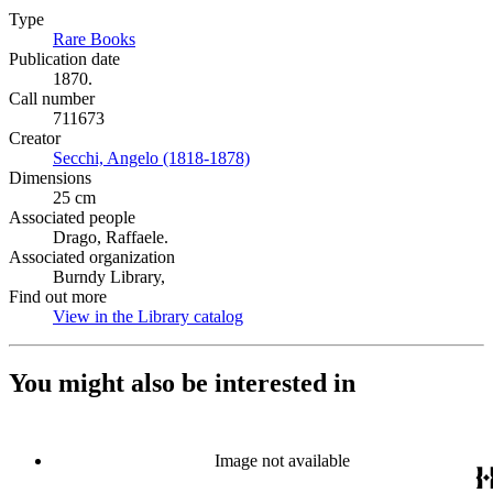
Type
Rare Books
(Opens in new tab)
Publication date
1870.
Call number
711673
Creator
Secchi, Angelo (1818-1878)
(Opens in new tab)
Dimensions
25 cm
Associated people
Drago, Raffaele.
Associated organization
Burndy Library,
Find out more
View in the Library catalog
(Opens in new tab)
You might also be interested in
Image not available