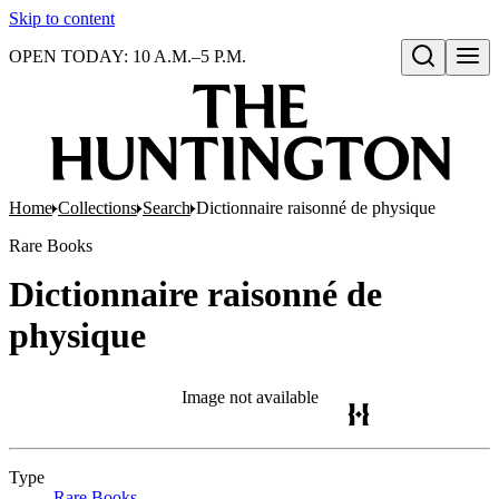
Skip to content
OPEN TODAY: 10 A.M.–5 P.M.
Open search
Home
Collections
Search
Dictionnaire raisonné de physique
Rare Books
Dictionnaire raisonné de
physique
Image not available
Type
Rare Books
(Opens in new tab)