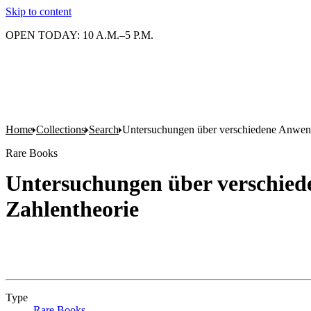
Skip to content
OPEN TODAY: 10 A.M.–5 P.M.
Home
Collections
Search
Untersuchungen über verschiedene Anwendu
Rare Books
Untersuchungen über verschiede
Zahlentheorie
Type
Rare Books
(Opens in new tab)