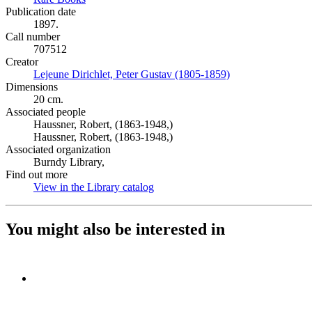
Publication date
1897.
Call number
707512
Creator
Lejeune Dirichlet, Peter Gustav (1805-1859)
(Opens in new tab
Dimensions
20 cm.
Associated people
Haussner, Robert, (1863-1948,)
Haussner, Robert, (1863-1948,)
Associated organization
Burndy Library,
Find out more
View in the Library catalog
(Opens in new tab)
You might also be interested in