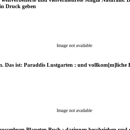
w in Druck geben
Image not available
m. Das ist: Paraddis Lustgarten : und vollkom[m]lich
Image not available
 ausserlesen Planeten Buch : darinnen beschrieben und e