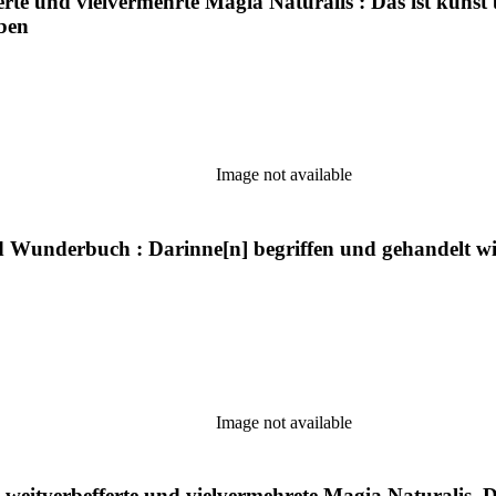
erte und vielvermehrte Magia Naturalis : Das ist kuns
ben
Image not available
 Wunderbuch : Darinne[n] begriffen und gehandelt wir
Image not available
weitverbefferte und vielvermehrete Magia Naturalis. 