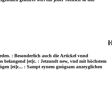
eden. : Besonderlich auch die Artickel vnnd
n belangend [et]c. : Jetzundt new, vnd mit höchstem
mógen [et]c... : Sampt eynem gnúgsam anzeyglichen