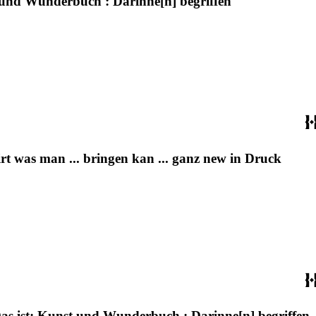
t und Wunderbuch : Darinne[n] begriffen
t was man ... bringen kan ... ganz new in Druck
Das ist: Kunst und Wunderbuch : Darinne[n] begriffen