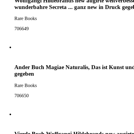
Wolffgangi Hildebrands new augirte weitverbess
wunderbahre Secreta ... ganz new in Druck gege
Rare Books
706649
Ander Buch Magiae Naturalis, Das ist Kunst und
gegeben
Rare Books
706650
Vierde Buch Woffgangi Hildebrands new augirte 