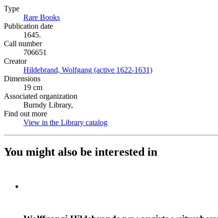
Type
Rare Books
(Opens in new tab)
Publication date
1645.
Call number
706651
Creator
Hildebrand, Wolfgang (active 1622-1631)
(Opens in new tab)
Dimensions
19 cm
Associated organization
Burndy Library,
Find out more
View in the Library catalog
(Opens in new tab)
You might also be interested in