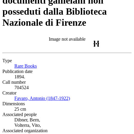
documenti galileiani non
posseduti dalla Biblioteca
Nazionale di Firenze
Image not available
Type
Rare Books
(Opens in new tab)
Publication date
1894.
Call number
704524
Creator
Favaro, Antonio (1847-1922)
(Opens in new tab)
Dimensions
25 cm
Associated people
Dibner, Bern,
Volterra, Vito,
Associated organization