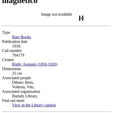
magnetico
Image not available
Type
Rare Books
(Opens in new tab)
Publication date
1918.
Call number
704179
Creator
Righi, Augusto (1850-1920)
(Opens in new tab)
Dimensions
25 cm
Associated people
Dibner, Bern,
Volterra, Vito,
Associated organization
Burndy Library,
Find out more
View in the Library catalog
(Opens in new tab)