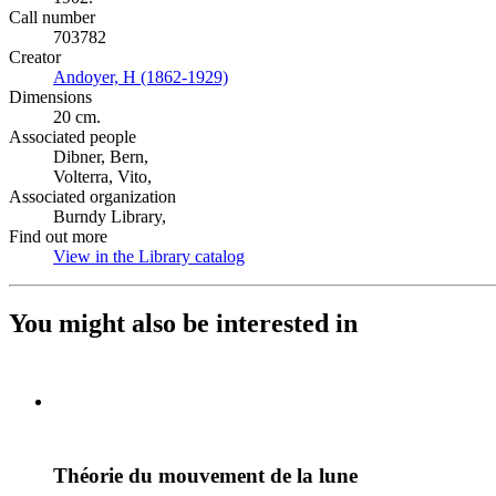
Call number
703782
Creator
Andoyer, H (1862-1929)
(Opens in new tab)
Dimensions
20 cm.
Associated people
Dibner, Bern,
Volterra, Vito,
Associated organization
Burndy Library,
Find out more
View in the Library catalog
(Opens in new tab)
You might also be interested in
Théorie du mouvement de la lune