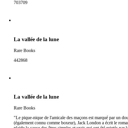
703709
La vallée de la lune
Rare Books
442868
La vallée de la lune
Rare Books
"Le pique-nique de l'amicale des maçons est marqué par un doub
(également connu comme boxeur), Jack London a écrit le roman de
plaide la cause des êtres simples et vrais qui ont été rejetés par 