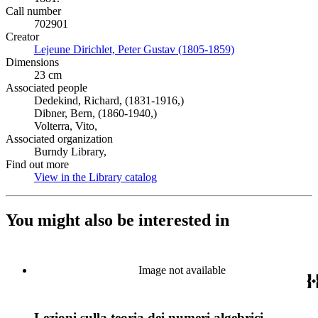
Call number
702901
Creator
Lejeune Dirichlet, Peter Gustav (1805-1859)
(Opens in new tab
Dimensions
23 cm
Associated people
Dedekind, Richard, (1831-1916,)
Dibner, Bern, (1860-1940,)
Volterra, Vito,
Associated organization
Burndy Library,
Find out more
View in the Library catalog
(Opens in new tab)
You might also be interested in
Image not available
Lezioni sulla teoria dei numeri algebrici