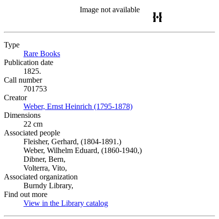
Image not available
Type
Rare Books
(Opens in new tab)
Publication date
1825.
Call number
701753
Creator
Weber, Ernst Heinrich (1795-1878)
(Opens in new tab)
Dimensions
22 cm
Associated people
Fleisher, Gerhard, (1804-1891.)
Weber, Wilhelm Eduard, (1860-1940,)
Dibner, Bern,
Volterra, Vito,
Associated organization
Burndy Library,
Find out more
View in the Library catalog
(Opens in new tab)