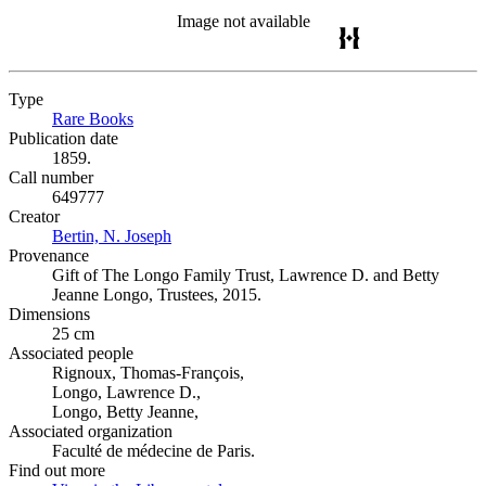
Image not available
Type
Rare Books
(Opens in new tab)
Publication date
1859.
Call number
649777
Creator
Bertin, N. Joseph
(Opens in new tab)
Provenance
Gift of The Longo Family Trust, Lawrence D. and Betty
Jeanne Longo, Trustees, 2015.
Dimensions
25 cm
Associated people
Rignoux, Thomas-François,
Longo, Lawrence D.,
Longo, Betty Jeanne,
Associated organization
Faculté de médecine de Paris.
Find out more