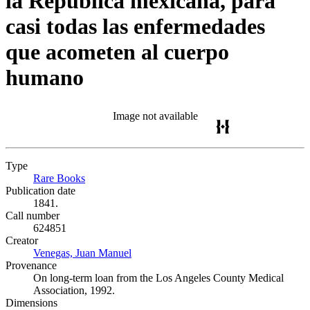
la República mexicana, para
casi todas las enfermedades
que acometen al cuerpo
humano
Image not available
Type
Rare Books
(Opens in new tab)
Publication date
1841.
Call number
624851
Creator
Venegas, Juan Manuel
(Opens in new tab)
Provenance
On long-term loan from the Los Angeles County Medical
Association, 1992.
Dimensions