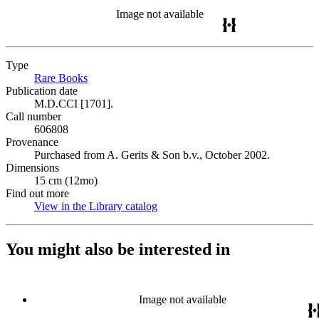
Image not available
Type
Rare Books
(Opens in new tab)
Publication date
M.D.CCI [1701].
Call number
606808
Provenance
Purchased from A. Gerits & Son b.v., October 2002.
Dimensions
15 cm (12mo)
Find out more
View in the Library catalog
(Opens in new tab)
You might also be interested in
Image not available