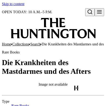
Skip to content
OPEN TODAY: 10 A.M.–5 P.M.
Open search
Home
Collections
Search
Die Krankheiten des Mastdarmes und des A
Rare Books
Die Krankheiten des
Mastdarmes und des Afters
Image not available
Type
Rare Books
(Opens in new tab)