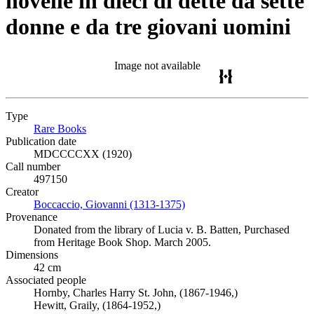
novelle in dieci di dette da sette
donne e da tre giovani uomini
Image not available
Type
Rare Books
(Opens in new tab)
Publication date
MDCCCCXX (1920)
Call number
497150
Creator
Boccaccio, Giovanni (1313-1375)
(Opens in new tab)
Provenance
Donated from the library of Lucia v. B. Batten, Purchased
from Heritage Book Shop. March 2005.
Dimensions
42 cm
Associated people
Hornby, Charles Harry St. John, (1867-1946,)
Hewitt, Graily, (1864-1952,)