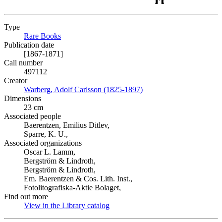
Type
Rare Books
(Opens in new tab)
Publication date
[1867-1871]
Call number
497112
Creator
Warberg, Adolf Carlsson (1825-1897)
(Opens in new tab)
Dimensions
23 cm
Associated people
Baerentzen, Emilius Ditlev,
Sparre, K. U.,
Associated organizations
Oscar L. Lamm,
Bergström & Lindroth,
Bergström & Lindroth,
Em. Baerentzen & Cos. Lith. Inst.,
Fotolitografiska-Aktie Bolaget,
Find out more
View in the Library catalog
(Opens in new tab)