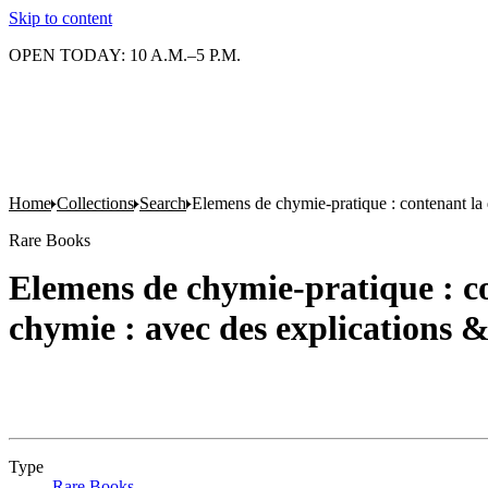
Skip to content
OPEN TODAY: 10 A.M.–5 P.M.
Home
Collections
Search
Elemens de chymie-pratique : contenant la 
Rare Books
Elemens de chymie-pratique : co
chymie : avec des explications 
Type
Rare Books
(Opens in new tab)