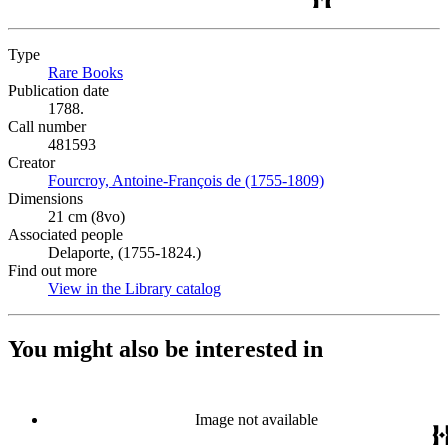
Type
Rare Books
(Opens in new tab)
Publication date
1788.
Call number
481593
Creator
Fourcroy, Antoine-François de (1755-1809)
(Opens in new tab)
Dimensions
21 cm (8vo)
Associated people
Delaporte, (1755-1824.)
Find out more
View in the Library catalog
(Opens in new tab)
You might also be interested in
Image not available