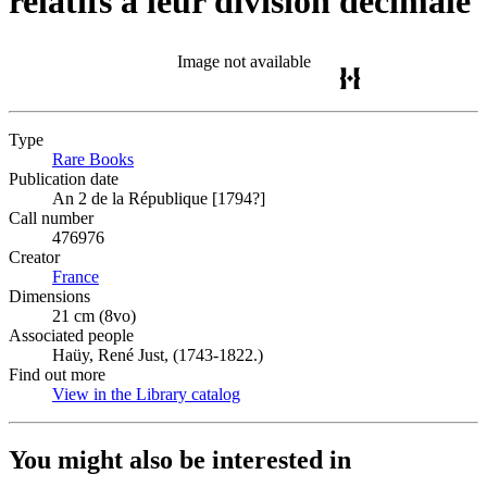
relatifs à leur division décimale
Image not available
Type
Rare Books
(Opens in new tab)
Publication date
An 2 de la République [1794?]
Call number
476976
Creator
France
(Opens in new tab)
Dimensions
21 cm (8vo)
Associated people
Haüy, René Just, (1743-1822.)
Find out more
View in the Library catalog
(Opens in new tab)
You might also be interested in