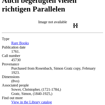
Auch begefügten vielen
richtigen Parallelen
Image not available
Type
Rare Books
(Opens in new tab)
Publication date
1761.
Call number
45730
Provenance
Purchased from Rosenbach, Simon Gratz copy, February
1923.
Dimensions
(8vo)
Associated people
Sower, Christopher, (1721-1784,)
Gratz, Simon, (1840-1925,)
Find out more
View in the Library catalog
(Opens in new tab)