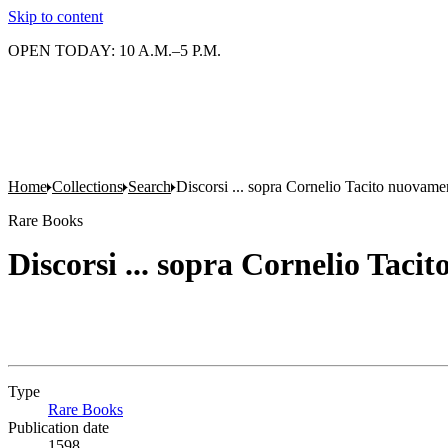
Skip to content
OPEN TODAY: 10 A.M.–5 P.M.
Home
Collections
Search
Discorsi ... sopra Cornelio Tacito nuovamen
Rare Books
Discorsi ... sopra Cornelio Taci
Type
Rare Books
(Opens in new tab)
Publication date
1598.