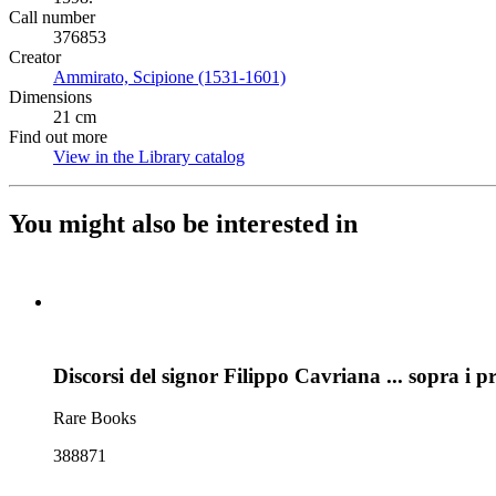
Call number
376853
Creator
Ammirato, Scipione (1531-1601)
(Opens in new tab)
Dimensions
21 cm
Find out more
View in the Library catalog
(Opens in new tab)
You might also be interested in
Discorsi del signor Filippo Cavriana ... sopra i p
Rare Books
388871