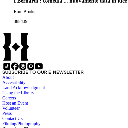
I Bernardi : comedia ... nuovamente data in luce
Rare Books
388439
SUBSCRIBE TO OUR E-NEWSLETTER
About
Accessibility
Land Acknowledgment
Using the Library
Careers
Host an Event
Volunteer
Press
Contact Us
Filming/Photography