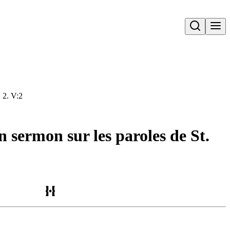
Open search
. 2. V:2
n sermon sur les paroles de St.