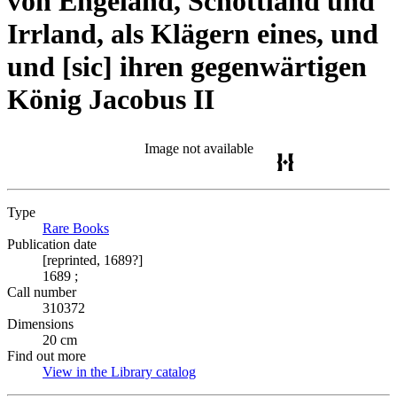
von Engeland, Schottland und
Irrland, als Klägern eines, und
und [sic] ihren gegenwärtigen
König Jacobus II
Image not available
Type
Rare Books
(Opens in new tab)
Publication date
[reprinted, 1689?]
1689 ;
Call number
310372
Dimensions
20 cm
Find out more
View in the Library catalog
(Opens in new tab)