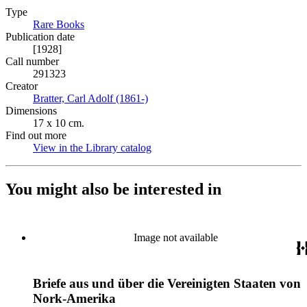
Type
Rare Books
(Opens in new tab)
Publication date
[1928]
Call number
291323
Creator
Bratter, Carl Adolf (1861-)
(Opens in new tab)
Dimensions
17 x 10 cm.
Find out more
View in the Library catalog
(Opens in new tab)
You might also be interested in
Image not available
Briefe aus und über die Vereinigten Staaten von
Nork-Amerika