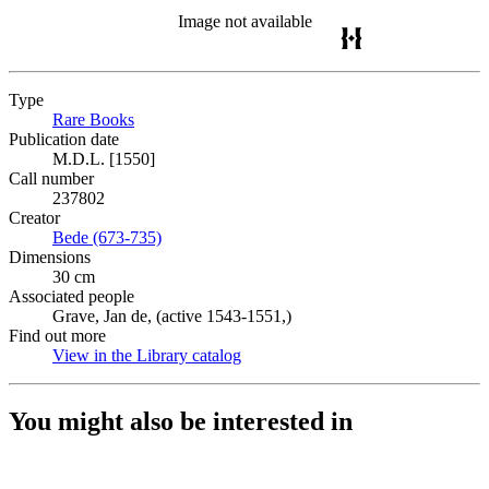
Image not available
Type
Rare Books
(Opens in new tab)
Publication date
M.D.L. [1550]
Call number
237802
Creator
Bede (673-735)
(Opens in new tab)
Dimensions
30 cm
Associated people
Grave, Jan de, (active 1543-1551,)
Find out more
View in the Library catalog
(Opens in new tab)
You might also be interested in