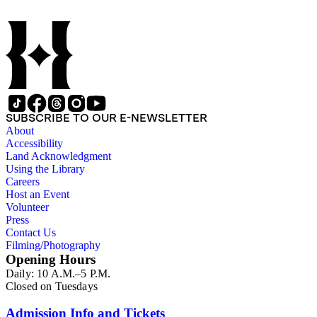
131v-170: [Bede, In epistolas VII catholicas]: Rubric: Incipit
in epistola Iacobi Apostoli Exposicio venerabilis Bede
presbiteri, Iacobus dei et domini nostri ihesu christi servus
duodecim tribubus que sunt in dispersione salutem. Incipit:
Dixit de hoc Iacobo apostolus paulus ... Explicit: Et hoc non
ab inicio temporis alicuius sed ante omne seculum et nunc et
in omnia secula seculorum. Amen. Amen. Amen. Explicit
exposicio venerabilis bede in epistola iude apostoli. Part 2. f.
170: [Quaestio; added in a cursive script]: Incipit: Queritur
SUBSCRIBE TO OUR E-NEWSLETTER
utrum virgo maria in concepcione filii sui spiritu sancto in
About
aliquo cooperata fueret ... Explicit: ipsa sola a deo sicud
Accessibility
mulier viro commixta unde tota substancia christi filii de matre
Land Acknowledgment
sua. Part 2. f. 170:[Hugh of St. Victor, De arca Noe morali;
Using the Library
added in a cursive script]: Incipit: Inter amorem huius mundi
Careers
et amorem dei hoc distare ... Explicit: bibatur suavissimum
Host an Event
poculum caritatis. [f. 170v blank, except for erased pen trials,
Volunteer
including "Edwardus dei gratia Rex Anglie dux ybernie;
Press
domine labia mea; Pater noster"].
Contact Us
Filming/Photography
Opening Hours
Daily: 10 A.M.–5 P.M.
Closed on Tuesdays
Admission Info and Tickets