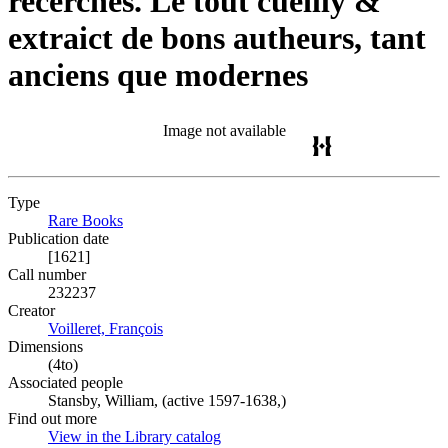
recerches. Le tout cueilly &
extraict de bons autheurs, tant
anciens que modernes
Image not available
Type
Rare Books
(Opens in new tab)
Publication date
[1621]
Call number
232237
Creator
Voilleret, François
(Opens in new tab)
Dimensions
(4to)
Associated people
Stansby, William, (active 1597-1638,)
Find out more
View in the Library catalog
(Opens in new tab)