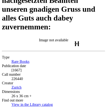
nachgesetzten Beamten
unseren gnadigen Gruss und
alles Guts auch dabey
zuvernemmen:
Image not available
Type
Rare Books
(Opens in new tab)
Publication date
[1667]
Call number
226440
Creator
Zurich
(Opens in new tab)
Dimensions
26 x 36 cm +
Find out more
View in the Library catalog
(Opens in new tab)