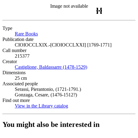
Image not available
Type
Rare Books
(Opens in new tab)
Publication date
CIOIOCCLXIX.-[CIOIOCCLXXI] [1769-1771]
Call number
215377
Creator
Castiglione, Baldassarre (1478-1529)
(Opens in new tab)
Dimensions
25 cm
Associated people
Serassi, Pierantonio, (1721-1791.)
Gonzaga, Cesare, (1476-1512?)
Find out more
View in the Library catalog
(Opens in new tab)
You might also be interested in