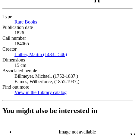
Type
Rare Books
(Opens in new tab)
Publication date
1826.
Call number
184065
Creator
Luther, Martin (1483-1546)
(Opens in new tab)
Dimensions
15 cm
Associated people
Billmeyer, Michael, (1752-1837.)
Eames, Wilberforce, (1855-1937,)
Find out more
View in the Library catalog
(Opens in new tab)
You might also be interested in
Image not available