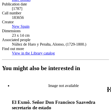
Publication date
[1787]
Call number
183656
Creator
New Spain
(Opens in new tab)
Dimensions
23 x 14 cm
Associated people
Núñez de Haro y Peralta, Alonso, (1729-1800.)
Find out more
View in the Library catalog
(Opens in new tab)
You might also be interested in
Image not available
El Exmô. Señor Don Francisco Saavedra
secretario de estado