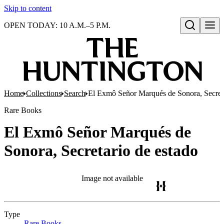
Skip to content
OPEN TODAY: 10 A.M.–5 P.M.
Open search
Home
Collections
Search
El Exmô Señor Marqués de Sonora, Secreta
Rare Books
El Exmô Señor Marqués de
Sonora, Secretario de estado
Image not available
Type
Rare Books
(Opens in new tab)